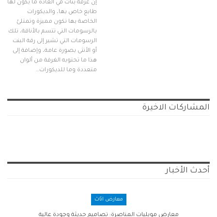
إن غرفة بنات في العادة ما يكون لها
طابع خاص بها، والديكورات
الخاصة بها تكون مميزة وتمتلئ
بالرسومات التي تتسم بالأناقة، تلك
الرسومات التي تشير إلى رقة البنت
أو الأنثى بصورة عامة، وإضافة إلى
هذا ما تحتويه الغرفة من ألوان
متعددة وما للديكورات…
المشاركات الاخيرة
أحدث الأخبار
معارض اثاث
معارض موبليات المناصرة: تصاميم حديثة وجودة عالية