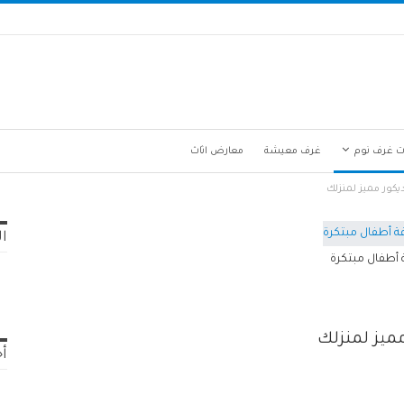
ت غرف نوم
غرف معيشة
معارض اثاث
كور مميز لمنزلك
ال
 أطفال مبتكرة
ميز لمنزلك
أح