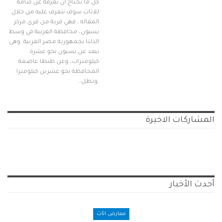
كل ما تحتاج ان تعرفه عن كتامة
للاثاث سوف نتعرف عليه من خلال
المقاله , فهي قرية من قرى مركز
بسيون، محافظة الغربية في وسط
الدلتا بجمهورية مصر العربية. وهى
تبعد عن بسيون نحو عشرة
كيلومترات، وعن طنطا عاصمة
المحافظة نحو عشرين كيلومترا
.وتطل…
المشاركات الاخيرة
أحدث الأخبار
معارض اثاث